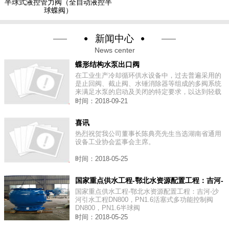
半球式液控管力阀（全自动液控半
球蝶阀）
新闻中心
News center
蝶形结构水泵出口阀
在工业生产冷却循环供水设备中，过去普遍采用的
是止回阀、截止阀、水锤消除器等组成的多阀系统
来满足水泵的启动及关闭的特定要求，以达到轻载
启动及消除水锤的目的。
时间：2018-09-21
喜讯
热烈祝贺我公司董事长陈典亮先生当选湖南省通用
设备工业协会监事会主席。
时间：2018-05-25
国家重点供水工程-鄂北水资源配置工程：吉河-
沙河引水工程DN800，PN1.6活塞式多功能控
国家重点供水工程-鄂北水资源配置工程：吉河-沙
河引水工程DN800，PN1.6活塞式多功能控制阀
制阀DN800，PN1.6半球阀
DN800，PN1.6半球阀
时间：2018-05-25